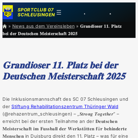
Zum
SPORTCLUB 07
Inhalt
SCHLEUSINGEN
springen
»
News aus dem Vereinsleben
»
𝐆𝐫𝐚𝐧𝐝𝐢𝐨𝐬𝐞𝐫 𝟏𝟏. 𝐏𝐥𝐚𝐭𝐳
𝐛𝐞𝐢 𝐝𝐞𝐫 𝐃𝐞𝐮𝐭𝐬𝐜𝐡𝐞𝐧 𝐌𝐞𝐢𝐬𝐭𝐞𝐫𝐬𝐜𝐡𝐚𝐟𝐭 𝟐𝟎𝟐𝟓
𝐆𝐫𝐚𝐧𝐝𝐢𝐨𝐬𝐞𝐫 𝟏𝟏. 𝐏𝐥𝐚𝐭𝐳 𝐛𝐞𝐢 𝐝𝐞𝐫
𝐃𝐞𝐮𝐭𝐬𝐜𝐡𝐞𝐧 𝐌𝐞𝐢𝐬𝐭𝐞𝐫𝐬𝐜𝐡𝐚𝐟𝐭 𝟐𝟎𝟐𝟓
Die Inklusionsmannschaft des SC 07 Schleusingen und
der
Stiftung Rehabilitationszentrum Thüringer Wald
(@rehazentrum_schleusingen) – „𝑺𝒕𝒓𝒐𝒏𝒈 𝑻𝒐𝒈𝒆𝒕𝒉𝒆𝒓“ –
erreicht bei der ersten Teilnahme an der 𝐃𝐞𝐮𝐭𝐬𝐜𝐡𝐞𝐧
𝐌𝐞𝐢𝐬𝐭𝐞𝐫𝐬𝐜𝐡𝐚𝐟𝐭 𝐢𝐦 𝐅𝐮𝐬𝐬𝐛𝐚𝐥𝐥 𝐝𝐞𝐫 𝐖𝐞𝐫𝐤𝐬𝐭ä𝐭𝐭𝐞𝐧 𝐟ü𝐫 𝐛𝐞𝐡𝐢𝐧𝐝𝐞𝐫𝐭𝐞
𝐌𝐞𝐧𝐬𝐜𝐡𝐞𝐧 in Duisburg direkt den 11. Platz – was für eine