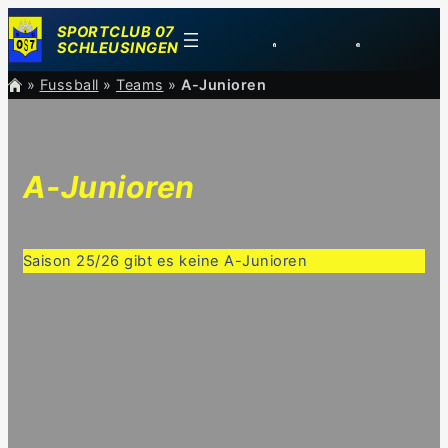
Zum
SPORTCLUB 07
Inhalt
SCHLEUSINGEN
springen
»
Fussball
»
Teams
»
A-Junioren
A-Junioren
Saison 25/26 gibt es keine A-Junioren