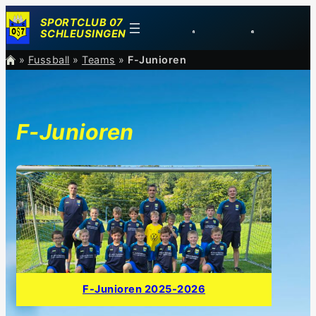
Zum
SPORTCLUB 07
Inhalt
SCHLEUSINGEN
springen
»
Fussball
»
Teams
»
F-Junioren
F-Junioren
F-Junioren 2025-2026