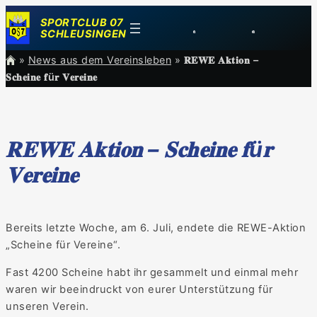
Zum
SPORTCLUB 07
Inhalt
SCHLEUSINGEN
springen
»
News aus dem Vereinsleben
»
𝐑𝐄𝐖𝐄 𝐀𝐤𝐭𝐢𝐨𝐧 –
𝐒𝐜𝐡𝐞𝐢𝐧𝐞 𝐟ü𝐫 𝐕𝐞𝐫𝐞𝐢𝐧𝐞
𝐑𝐄𝐖𝐄 𝐀𝐤𝐭𝐢𝐨𝐧 – 𝐒𝐜𝐡𝐞𝐢𝐧𝐞 𝐟ü𝐫
𝐕𝐞𝐫𝐞𝐢𝐧𝐞
Bereits letzte Woche, am 6.
Juli, endete die REWE-Aktion
„Scheine für Vereine“.
Fast 4200 Scheine habt ihr gesammelt und einmal mehr
waren wir beeindruckt von eurer Unterstützung für
unseren Verein.