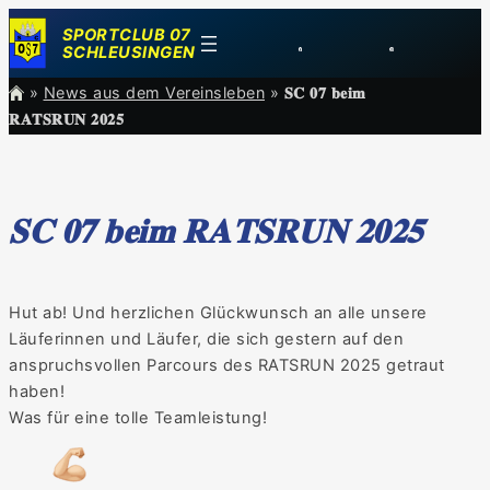
Zum
SPORTCLUB 07
Inhalt
SCHLEUSINGEN
springen
»
News aus dem Vereinsleben
»
𝐒𝐂 𝟎𝟕 𝐛𝐞𝐢𝐦
𝐑𝐀𝐓𝐒𝐑𝐔𝐍 𝟐𝟎𝟐𝟓
𝐒𝐂 𝟎𝟕 𝐛𝐞𝐢𝐦 𝐑𝐀𝐓𝐒𝐑𝐔𝐍 𝟐𝟎𝟐𝟓
Hut ab! Und herzlichen Glückwunsch an alle unsere
Läuferinnen und Läufer, die sich gestern auf den
anspruchsvollen Parcours des RATSRUN 2025 getraut
haben!
Was für eine tolle Teamleistung!