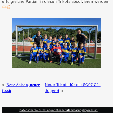
erfolgreiche Partien in diesen Trikots absolvieren werden.
«
𝐍𝐞𝐮𝐞 𝐒𝐚𝐢𝐬𝐨𝐧, 𝐧𝐞𝐮𝐞𝐫
Neue Trikots für die SC07 C1-
𝐋𝐨𝐨𝐤
Jugend
»
Datenschutzeinstellungen
Datenschutzerklärung
Impressum