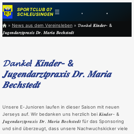
Zum
SPORTCLUB 07
Inhalt
SCHLEUSINGEN
springen
»
News aus dem Vereinsleben
»
𝓓𝓪𝓷𝓴𝓮! 𝑲𝒊𝒏𝒅𝒆𝒓- &
𝑱𝒖𝒈𝒆𝒏𝒅𝒂𝒓𝒛𝒕𝒑𝒓𝒂𝒙𝒊𝒔 𝑫𝒓. 𝑴𝒂𝒓𝒊𝒂 𝑩𝒆𝒄𝒉𝒔𝒕𝒆𝒅𝒕
𝓓𝓪𝓷𝓴𝓮! 𝑲𝒊𝒏𝒅𝒆𝒓- &
𝑱𝒖𝒈𝒆𝒏𝒅𝒂𝒓𝒛𝒕𝒑𝒓𝒂𝒙𝒊𝒔 𝑫𝒓. 𝑴𝒂𝒓𝒊𝒂
𝑩𝒆𝒄𝒉𝒔𝒕𝒆𝒅𝒕
Unsere
E-Junioren laufen in dieser Saison mit neuen
Jerseys auf. Wir bedanken uns herzlich bei 𝑲𝒊𝒏𝒅𝒆𝒓- &
𝑱𝒖𝒈𝒆𝒏𝒅𝒂𝒓𝒛𝒕𝒑𝒓𝒂𝒙𝒊𝒔 𝑫𝒓. 𝑴𝒂𝒓𝒊𝒂 𝑩𝒆𝒄𝒉𝒔𝒕𝒆𝒅𝒕 für das Sponsoring
und sind überzeugt, dass unsere Nachwuchskicker viele