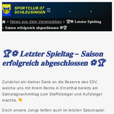
Zum
SPORTCLUB 07
Inhalt
SCHLEUSINGEN
springen
»
News aus dem Vereinsleben
»
🏆⚽️ 𝐋𝐞𝐭𝐳𝐭𝐞𝐫 𝐒𝐩𝐢𝐞𝐥𝐭𝐚𝐠
– 𝐒𝐚𝐢𝐬𝐨𝐧 𝐞𝐫𝐟𝐨𝐥𝐠𝐫𝐞𝐢𝐜𝐡 𝐚𝐛𝐠𝐞𝐬𝐜𝐡𝐥𝐨𝐬𝐬𝐞𝐧 ⚽️🏆
🏆⚽️ 𝐋𝐞𝐭𝐳𝐭𝐞𝐫 𝐒𝐩𝐢𝐞𝐥𝐭𝐚𝐠 – 𝐒𝐚𝐢𝐬𝐨𝐧
𝐞𝐫𝐟𝐨𝐥𝐠𝐫𝐞𝐢𝐜𝐡 𝐚𝐛𝐠𝐞𝐬𝐜𝐡𝐥𝐨𝐬𝐬𝐞𝐧 ⚽️🏆
Zunächst ein kleiner Dank an die Reserve des ESV,
welche uns mit ihrem Remis in Ernstthal bereits am
Samstagnachmittag zum Staffelsieger und Aufsteiger
machte.
Doch unsere Jungs ließen auch im letzten Saisonspiel