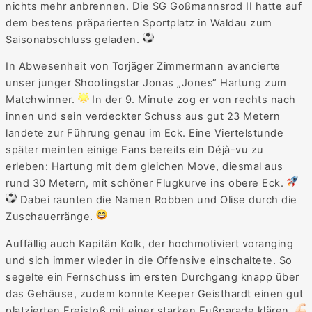
nichts mehr anbrennen. Die SG Goßmannsrod II hatte auf
dem bestens präparierten Sportplatz in Waldau zum
Saisonabschluss geladen.
In Abwesenheit von Torjäger Zimmermann avancierte
unser junger Shootingstar Jonas „Jones“ Hartung zum
Matchwinner.
In der 9. Minute zog er von rechts nach
innen und sein verdeckter Schuss aus gut 23 Metern
landete zur Führung genau im Eck. Eine Viertelstunde
später meinten einige Fans bereits ein Déjà-vu zu
erleben: Hartung mit dem gleichen Move, diesmal aus
rund 30 Metern, mit schöner Flugkurve ins obere Eck.
Dabei raunten die Namen Robben und Olise durch die
Zuschauerränge.
Auffällig auch Kapitän Kolk, der hochmotiviert voranging
und sich immer wieder in die Offensive einschaltete. So
segelte ein Fernschuss im ersten Durchgang knapp über
das Gehäuse, zudem konnte Keeper Geisthardt einen gut
platzierten Freistoß mit einer starken Fußparade klären.