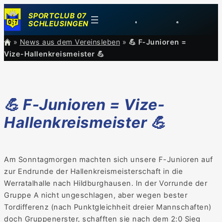
Zum
SPORTCLUB 07
Inhalt
SCHLEUSINGEN
springen
»
News aus dem Vereinsleben
»
💪 F-Junioren =
Vize-Hallenkreismeister 💪
💪 F-Junioren = Vize-
Hallenkreismeister 💪
Am Sonntagmorgen machten sich unsere F-Junioren auf
zur Endrunde der Hallenkreismeisterschaft in die
Werratalhalle nach Hildburghausen. In der Vorrunde der
Gruppe A nicht ungeschlagen, aber wegen bester
Tordifferenz (nach Punktgleichheit dreier Mannschaften)
doch Gruppenerster, schafften sie nach dem 2:0 Sieg