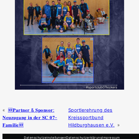
«
🆕𝐏𝐚𝐫𝐭𝐧𝐞𝐫 & 𝐒𝐩𝐨𝐧𝐬𝐨𝐫:
Sportlerehrung des
𝐍𝐞𝐮𝐳𝐮𝐠𝐚𝐧𝐠 𝐢𝐧 𝐝𝐞𝐫 𝐒𝐂 𝟎𝟕-
Kreissportbund
𝐅𝐚𝐦𝐢𝐥𝐢𝐞🆕
Hildburghausen e.V.
»
Datenschutzeinstellungen
Datenschutzerklärung
Impressum