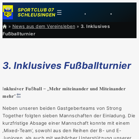
Zum
SPORTCLUB 07
Inhalt
SCHLEUSINGEN
springen
»
News aus dem Vereinsleben
»
3. Inklusives
Fußballturnier
3. Inklusives Fußballturnier
I𝐧𝐤𝐥𝐮𝐬𝐢𝐯𝐞𝐫 𝐅𝐮ß𝐛𝐚𝐥𝐥 – „𝐌𝐞𝐡𝐫 𝐦𝐢𝐭𝐞𝐢𝐧𝐚𝐧𝐝𝐞𝐫 𝐮𝐧𝐝 𝐌𝐢𝐭𝐞𝐢𝐧𝐚𝐧𝐝𝐞𝐫
𝐦𝐞𝐡𝐫“
Neben unseren beiden Gastgeberteams von Strong
Together folgten sieben Mannschaften der Einladung. Die
kurzfristige Absage einer Mannschaft konnte mit einem
‚Mixed-Team‘, sowohl aus den Reihen der B- und E-
Junioren, als auch mit weiblicher Unterstützung unserer