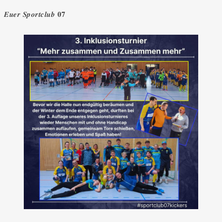
𝑬𝒖𝒆𝒓 𝑺𝒑𝒐𝒓𝒕𝒄𝒍𝒖𝒃 𝟎𝟕