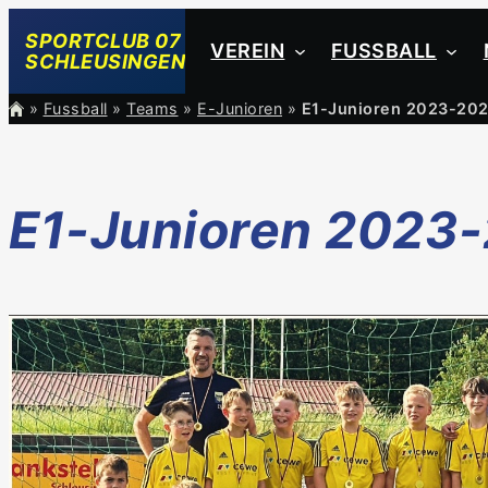
Zum
SPORTCLUB 07
VEREIN
FUSSBALL
Inhalt
SCHLEUSINGEN
springen
»
Fussball
»
Teams
»
E-Junioren
»
E1-Junioren 2023-20
E1-Junioren 2023