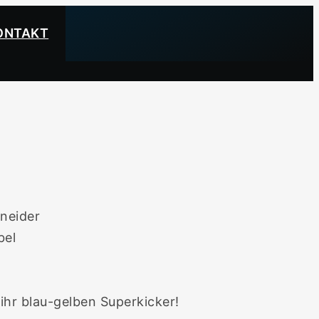
ONTAKT
neider
bel
hr blau-gelben Superkicker!