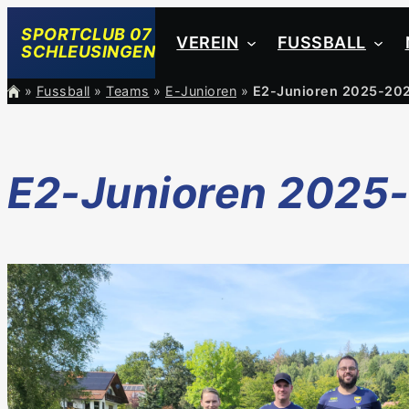
Zum
SPORTCLUB 07
VEREIN
FUSSBALL
Inhalt
SCHLEUSINGEN
springen
»
Fussball
»
Teams
»
E-Junioren
»
E2-Junioren 2025-20
E2-Junioren 2025