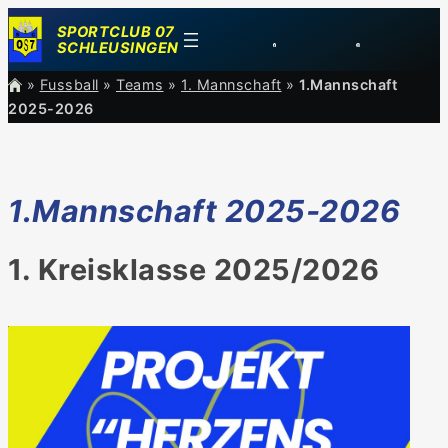
Zum
SPORTCLUB 07
Inhalt
SCHLEUSINGEN
springen
»
Fussball
»
Teams
»
1. Mannschaft
»
1.Mannschaft
2025-2026
1.Mannschaft 2025-2026
1. Kreisklasse 2025/2026