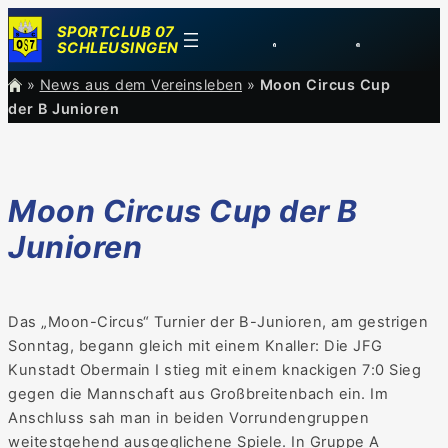
Zum
SPORTCLUB 07
Inhalt
SCHLEUSINGEN
springen
»
News aus dem Vereinsleben
»
Moon Circus Cup
der B Junioren
Moon Circus Cup der B
Junioren
Das „Moon-Circus“ Turnier der B-Junioren, am gestrigen
Sonntag, begann gleich mit einem Knaller: Die JFG
Kunstadt Obermain I stieg mit einem knackigen 7:0 Sieg
gegen die Mannschaft aus Großbreitenbach ein. Im
Anschluss sah man in beiden Vorrundengruppen
weitestgehend ausgeglichene Spiele. In Gruppe A